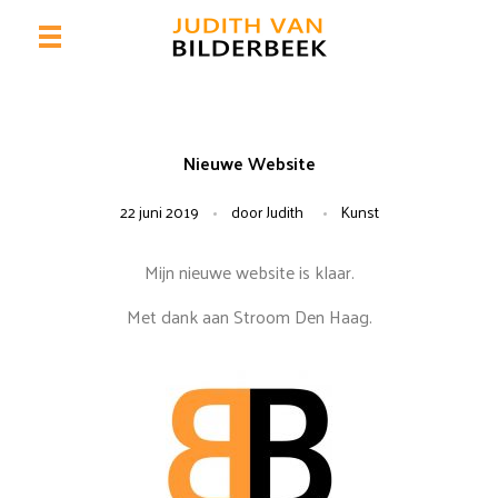
HOME
Judith van Bilderbeek
BEELDEND KUNSTENAAR
Nieuwe Website
GALERIE
22 juni 2019
door
Judith
Kunst
BIO
Mijn nieuwe website is klaar.
INTERIEUR 1
PORTRETTEN
INTERIEUR 2
UITZICHT
EXTRA
Met dank aan Stroom Den Haag.
LANDSCHAPPEN
VERVOER
AUTOMATEN
NIEUWS
EXPOSITIES
CV
ENGLISH INFO
PUBLICATIES
CONTACT